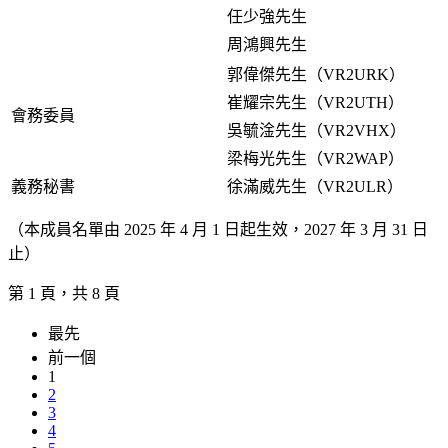
任少強先生
周鴻興先生
郭偉傑先生（VR2URK）
崔耀宗先生（VR2UTH）
會務委員
吳毓淦先生（VR2VHX）
梁梅光先生（VR2WAP）
義務秘書
徐滿威先生（VR2ULR）
（本成員名單由 2025 年 4 月 1 日起生效，2027 年 3 月 31 日
止）
第 1 頁，共 8 頁
最先
前一個
1
2
3
4