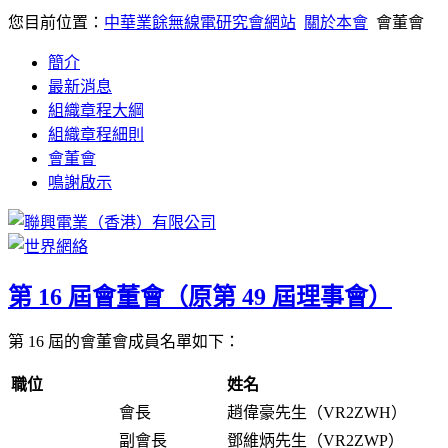
您目前位置：
中華業餘無線電研究會網站
關於本會
會董會
簡介
最新消息
組織章程大綱
組織章程細則
會董會
鳴謝啟示
第 16 屆會董會（原第 49 屆理事會）
第 16 屆的會董會成員名單如下：
職位
姓名
會長
趙偉豪先生（VR2ZWH）
副會長
鄧維炳先生（VR2ZWP）