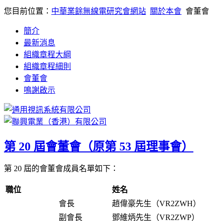
您目前位置：
中華業餘無線電研究會網站
關於本會
會董會
簡介
最新消息
組織章程大綱
組織章程細則
會董會
鳴謝啟示
第 20 屆會董會（原第 53 屆理事會）
第 20 屆的會董會成員名單如下：
職位
姓名
會長
趙偉豪先生（VR2ZWH）
副會長
鄧維炳先生（VR2ZWP）