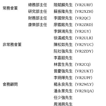
總務部主任
陸賦麟先生（VR2URF）
常務會董
研究部主任
蘇掁隆先生（VR2XZH）
財務部主任
李國榮先生（VR2QC）
康樂部主任
廖鑑銘先生（VR2ZRD）
李錦鴻先生（VR2GY）
徐滿威先生（VR2ULR）
非常務會董
陳松如先生（VR2YUC）
阮社強先生（VR2ZDY）
李嘉韶先生
林雲生先生（VR2CQ）
曾慶強先生（VR2UKT）
李炳煇先生（VR2UPF）
會務顧問
楊永良先生（VR2WLY）
潘永業先生（VR2XQA）
任少強先生
周鴻興先生