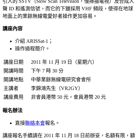
引人的 SSTV
（Slow Scan Television，慢掃描電視）
及合成人
聲 ID 和遙測信號，而它的下鏈採用 VHF 頻段，使得在地球
地面上的業餘無線電愛好者操作更加容易。
講座內容
介紹 ARISSat-1；
操作過程簡介。
講座日期
2011 年 11 月 19 日（星期六）
開講時間
下午 7 時 30 分
開講地點
中華業餘無線電研究會會所
主講者
李錦鴻先生（VR2GY）
講座費用
非會員港幣 50 元，會員港幣 20 元
報名辦法
直接
聯絡本會
報名。
講座報名手續請在 2011 年 11 月 18 日前辦妥，名額有限，額