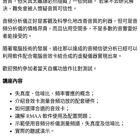
音質，但失真太離譜必然隱藏了一些問題， 若果不去研究解
決，難免會被人懷疑音質可信性。
音頻分析儀正好是客觀及科學化地改善音質的利器，但可是音
頻分析儀的價格昂貴，而且佔用空間多，不是多數的音響愛好
者能接受的。
隨著電腦技術的發展，過往那以達成的音頻信號分析已經可以
利用軟件配合電腦音效卡結合成的虛擬儀器實現出來。
歡迎預約參加者當天自攜功放作比對測試。
講座內容
失真度、信噪比、頻率響應的概念；
介紹音效卡測量音頻功放的配套硬件；
如何選擇合適的音效卡；
講解 RMAA 軟件使用及配置問題；
示範使用音頻分析儀測量頻譜，失真度及信噪比；
實際的聽感演示。